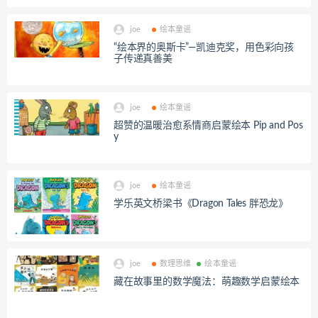
joe
绘本童谣
“绘本界的奥斯卡”—凯迪克奖，用色彩向孩
子传递真善美
joe
绘本童谣
超赞的温暖治愈系情商启蒙绘本 Pip and Pos
y
joe
绘本童谣
学乐英文桥梁书《Dragon Tales 胖恐龙》
joe
数理思维
绘本童谣
藏在故事里的数学魔法：萌趣数学启蒙绘本