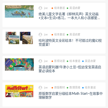
joe
绘本童谣
英语启蒙
绝美儿童文学名著《柳林风声》英文动画
+文本+生词+练习，一本大人和小孩都爱的
童话~
joe
绘本童谣
英语启蒙
哈利波特英文全彩绘本！不可错过的魔幻视
觉盛宴！
joe
影视动漫
绘本童谣
英语启蒙
英语启蒙利器!牛津小土豆~低幼宝宝英语启
蒙必读绘本
joe
原版教材
数理思维
绘本童谣
原版数学启蒙分级绘本Math Start~在故事中
理解数学