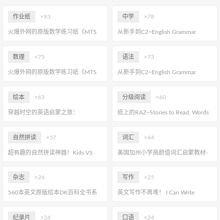
LittleFox~Photo Travels 奇幻照片之
经典桥梁章节书
旅
作业纸
×93
中学
×78
火爆外网的原版数学练习纸《MTS
从新手到C2~English Grammar
数学练习册 》，覆盖幼升小所需的
Exercises with Answers 助你语法通
所有知识！
关
数理
×75
语法
×73
火爆外网的原版数学练习纸《MTS
从新手到C2~English Grammar
数学练习册 》，覆盖幼升小所需的
Exercises with Answers 助你语法通
所有知识！
关
绘本
×63
分级阅读
×60
穿越时空的英语启蒙之旅：
纸上的RAZ~Stories to Read, Words
LittleFox~Photo Travels 奇幻照片之
to Know~小学英语分级阅读宝藏练
旅
习册
自然拼读
×57
词汇
×44
超有趣的自然拼读神器！Kids VS
美国加州小学高颜值词汇启蒙教材-
Phonics
My new words
杂志
×26
写作
×25
560本英文原版绘本DK百科全书系
英文写作不再难！ I Can Write
列~全网小朋友不容错过的知识盛宴
English：八步解锁英文写作超能力
纪录片
×24
口语
×24