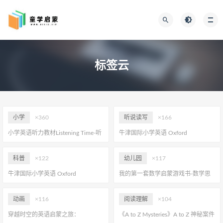
标签云
小学
×360
听说读写
×166
小学英语听力教材Listening Time-听
牛津国际小学英语 Oxford
懂英语才会说
International Primary English~开启
全球视野的英语进阶之旅
科普
×122
幼儿园
×117
牛津国际小学英语 Oxford
我的第一套数学启蒙游戏书-数学思
International Primary English~开启
维玩出来！
全球视野的英语进阶之旅
动画
×116
阅读理解
×104
穿越时空的英语启蒙之旅：
《A to Z Mysteries》A to Z 神秘案件