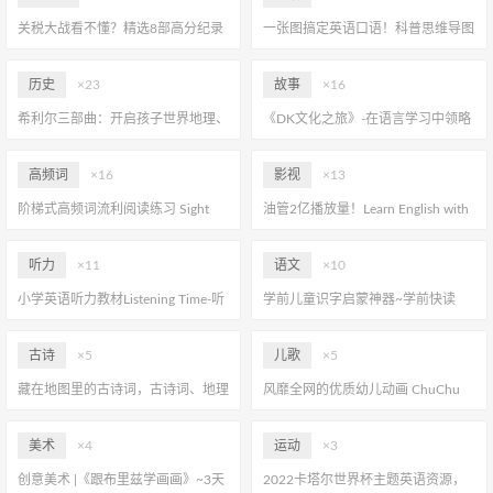
关税大战看不懂？精选8部高分纪录
一张图搞定英语口语！科普思维导图
片，带孩子轻松掌握经济学！
复述卡，孩子秒开口
历史
×23
故事
×16
希利尔三部曲：开启孩子世界地理、
《DK文化之旅》-在语言学习中领略
历史、艺术的美妙之旅
中西方文化之美
高频词
×16
影视
×13
阶梯式高频词流利阅读练习 Sight
油管2亿播放量！Learn English with
Word Fluency and Word Work
Disney Movies 跟着迪士尼电影学英
语
听力
×11
语文
×10
小学英语听力教材Listening Time-听
学前儿童识字启蒙神器~学前快读
懂英语才会说
600字
古诗
×5
儿歌
×5
藏在地图里的古诗词，古诗词、地理
风靡全网的优质幼儿动画 ChuChu
历史知识、人物传说、风俗文化，一
TV~带娃快乐开启英语启蒙之旅
套全搞定~
美术
×4
运动
×3
创意美术 |《跟布里兹学画画》~3天
2022卡塔尔世界杯主题英语资源，