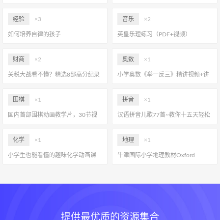
成为小小漫画家
课件/闪卡/练习/手工全都有！
经验
×3
音乐
×2
如何培养自律的孩子
英皇乐理练习（PDF+视频）
财商
×2
奥数
×1
关税大战看不懂？精选8部高分纪录
小学奥数《举一反三》精讲视频+讲
片，带孩子轻松掌握经济学！
义习题
围棋
×1
拼音
×1
国内首部围棋动画教学片，30节视
汉语拼音儿歌77首~教你十五天轻松
频课从0基础到10级，让孩子静气、
学会拼音
磨性子、玩出大智慧！
化学
×1
地理
×1
小学生也能看懂的趣味化学动画课
牛津国际小学地理教材Oxford
《堂豆学化学》！涵盖教材90%以上
International Primary Geography~让
知识点~
世界成为孩子的课堂
提供最优质的资源集合