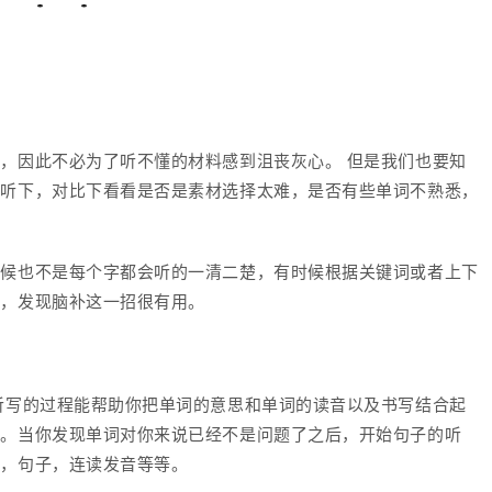
，因此不必为了听不懂的材料感到沮丧灰心。 但是我们也要知
复听下，对比下看看是否是素材选择太难，是否有些单词不熟悉，
时候也不是每个字都会听的一清二楚，有时候根据关键词或者上下
候，发现脑补这一招很有用。
听写的过程能帮助你把单词的意思和单词的读音以及书写结合起
说。当你发现单词对你来说已经不是问题了之后，开始句子的听
词，句子，连读发音等等。