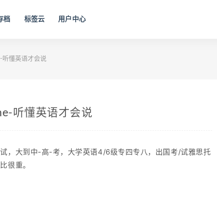
存档
标签云
用户中心
ime-听懂英语才会说
Time-听懂英语才会说
，大到中-高-考，大学英语4/6级专四专八，出国考/试雅思托
占比很重。