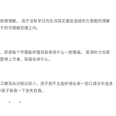
很难理解。 孩子没有学过的生词其实都会造成听力里面的理解
孩子的可理解范围之内。
，即使每个字都能听懂但具体讲什么一脸懵逼。 英语听力也是
能更得上节奏，知道在讲什么。
学习磨耳朵过程比较少，孩子就不太能听得出来一些口语当中连读
中孩子容易一下迷失自我。