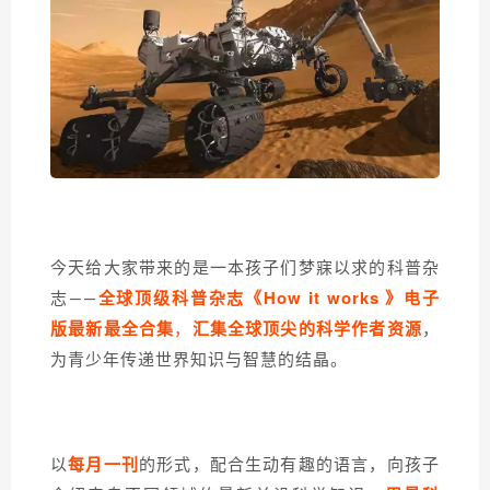
今天给大家带来的是
一本孩子们梦寐以求的科普杂
全球顶级科普杂志《How it works 》电子
志
——
版最新最全合集
，
汇集全球顶尖的科学作者资源
，
为青少年传递世界知识与智慧的结晶。
以
每月一刊
的形式，配合生动有趣的语言，向孩子