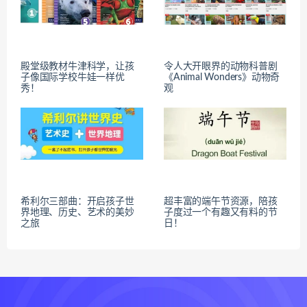
殿堂级教材牛津科学，让孩
令人大开眼界的动物科普剧
子像国际学校牛娃一样优
《Animal Wonders》动物奇
秀！
观
希利尔三部曲：开启孩子世
超丰富的端午节资源，陪孩
界地理、历史、艺术的美妙
子度过一个有趣又有料的节
之旅
日！