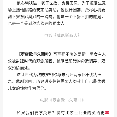
他心胸狭隘，老于世故，贪得无厌。为了报复生意
场上挡他财路的安东尼奥尼，他设计圈套，费尽心机要
割下安东尼奥尼的一磅肉。他是一个不折不扣的魔鬼，
也是一个受到种族欺辱的犹太人。
电影《威尼斯商人》
《罗密欧与朱丽叶》
写至死不渝的爱情。男女主人
公被封建时代的观念所困，被阴差阳错的命运调弄，双
双殉情而死。
这让世代为敌的罗密欧与朱丽叶两家化干戈为玉
帛。悲剧说明，历史进步往往需要人类献上自己最优秀
儿女的性命作为代价。
电影《罗密欧与朱丽叶》
如果我们要学英语？
没有比莎士比亚的英语更
丰