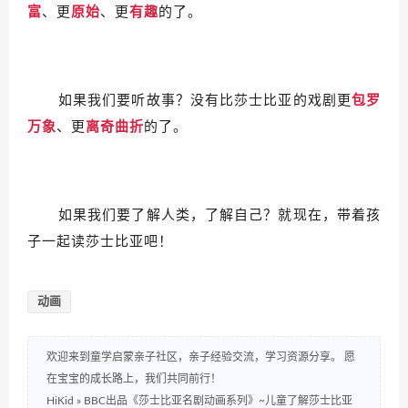
富
、更
原始
、更
有趣
的了。
如果我们要听故事？
没有比莎士比亚的戏剧更
包罗
万象
、更
离奇曲折
的了。
如果我们要了解人类，了解自己？就现在，带着孩
子一起
读莎士比亚吧！
动画
欢迎来到童学启蒙亲子社区，亲子经验交流，学习资源分享。 愿
在宝宝的成长路上，我们共同前行！
HiKid
»
BBC出品《莎士比亚名剧动画系列》~儿童了解莎士比亚