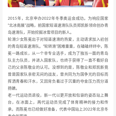
2015年，北京申办2022年冬季奥运会成功。为响应国家
“北冰南展”战略，前国家短道速滑队队员郑凯新领命创办青
岛速滑队，开始挖掘冰雪项目的新人。
轮滑少女陈冕出于对短道速滑的热爱，主动请求加入初创
的青岛短道速滑队。“轮转滑”困难重重，在磕磕绊绊中，陈
冕一路成长，从一个非专业选手，成为了独当一面的青岛
队主力队员，并进入国家队，也终于获得了一直不看好自
己的父亲陈敬业的认可。没想到的是，陈敬业和郑凯新竟
曾是国家队亲密无间的战友，曾共同为为国争光的目标而
挥洒青春和汗水，又因背负着过于沉重的夺金压力而分道
扬镳。
老一代运动员退役，新一代以更开放和包容的姿态站上舞
台，在冰面上，两代运动员完成了体育精神的接力和传
承，而陈冕也已经做好准备，代表中国站上2022年北京冬