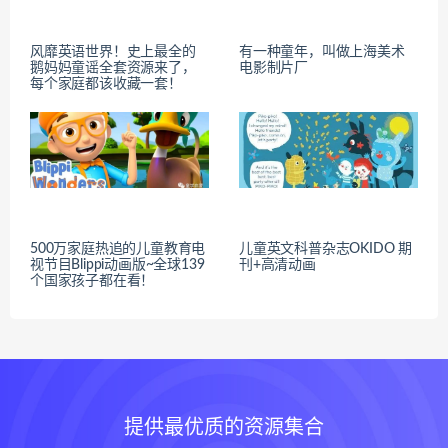
风靡英语世界！史上最全的
有一种童年，叫做上海美术
鹅妈妈童谣全套资源来了，
电影制片厂
每个家庭都该收藏一套！
500万家庭热追的儿童教育电
儿童英文科普杂志OKIDO 期
视节目Blippi动画版~全球139
刊+高清动画
个国家孩子都在看！
提供最优质的资源集合