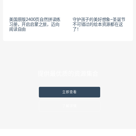
美国原版2400页自然拼读练
守护孩子的美好想象~圣诞节
习册，开启启蒙之旅，迈向
不可错过的绘本资源都在这
阅读自由
了！
提供最优质的资源集合
立即查看
了解详情