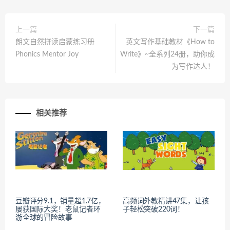
上一篇
下一篇
朗文自然拼读启蒙练习册
英文写作基础教材《How to
Phonics Mentor Joy
Write》~全系列24册，助你成
为写作达人！
相关推荐
豆瓣评分9.1，销量超1.7亿，
高频词外教精讲47集，让孩
屡获国际大奖！老鼠记者环
子轻松突破220词！
游全球的冒险故事