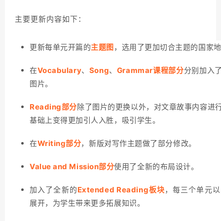
主要更新内容如下：
更新每单元开篇的
主题图
，选用了更加切合主题的国家
在
Vocabulary
、
Song
、
Grammar
课程部分
分别加入
图片。
Reading部分
除了图片的更换以外，对文章故事内容进
基础上变得更加引人入胜，吸引学生。
在
Writing部分
，新版对写作主题做了部分修改。
Value and Mission部分
使用了全新的布局设计。
加入了全新的
Extended Reading板块
，每三个单元以
展开，为学生带来更多拓展知识。