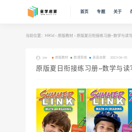
首页
专题
关于
当前位置：
HiKid
原版教材
原版夏日衔接练习册~数学与读写技能同步
>
>
joe
原版教材
数理思维
英语启蒙
2023-06-05
原版夏日衔接练习册~数学与读写技能同