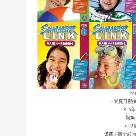
Ma
一套夏日衔接
K-6
妈妈
可以
该练习册全彩画