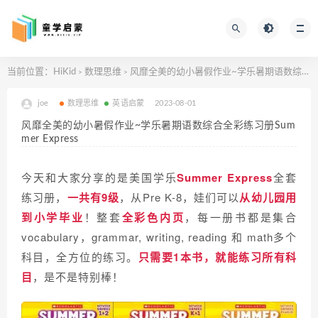
当前位置：
HiKid
数理思维
风靡全美的幼小暑假作业~学乐暑期语数综合全彩练习册Summer Express
>
>
joe
数理思维
英语启蒙
2023-08-01
风靡全美的幼小暑假作业~学乐暑期语数综合全彩练习册Sum
mer Express
今天和大家分享的
是美国学乐
Summer Express
全套
练习册，
一共有9级
，从Pre K-8，娃们可以
从幼儿园用
到小学毕业
！整套
全彩色内页
，
每一册书都是集合
vocabulary，grammar, writing, reading 和 math多个
科目，全方位的练习。
只需要1本书，就能练习所有科
目
，是不是特别棒！