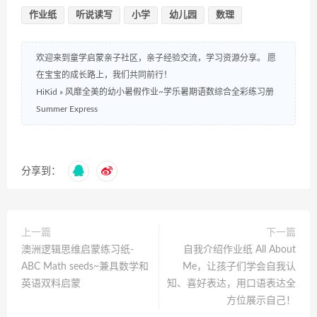
作业纸
听说读写
小学
幼儿园
数理
欢迎来到童学启蒙亲子社区，亲子经验交流，学习资源分享。 愿
在宝宝的成长路上，我们共同前行！
HiKid
»
风靡全美的幼小暑假作业~学乐暑期语数综合全彩练习册
Summer Express
分享到：
上一篇
下一篇
澳洲逻辑思维启蒙练习纸-
自我介绍作业纸 All About
ABC Math seeds~兼具数学和
Me，让孩子们学会自我认
英语双料启蒙
知、喜好表达，用口语表达全
方位展示自己！