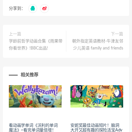
分享到：
上一篇
下一篇
学龄前哲学动画合集《雨果带
朝外指定英语教材-牛津友邻
你看世界》!BBC出品!
少儿英语 family and friends
相关推荐
看动画学单词《沃利的单词
安妮奖最佳动画短片！脑洞
魔法》~看完单词量倍增！
大开又超有趣的探险活宝Adv