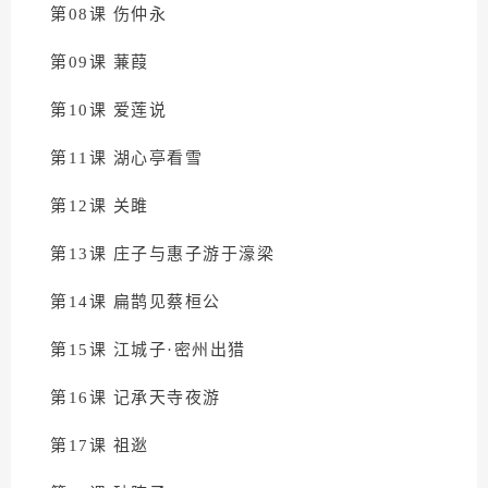
第08课 伤仲永
第09课 蒹葭
第10课 爱莲说
第11课 湖心亭看雪
第12课 关雎
第13课 庄子与惠子游于濠梁
第14课 扁鹊见蔡桓公
第15课 江城子·密州出猎
第16课 记承天寺夜游
第17课 祖逖