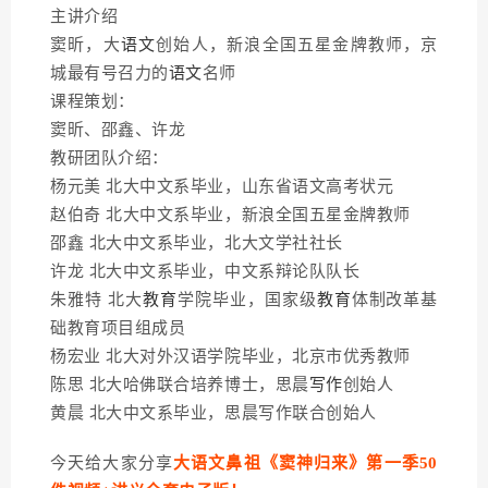
主讲介绍
窦昕，大
语文
创始人，新浪全国五星金牌教师，京
城最有号召力的
语文
名师
课程策划：
窦昕、邵鑫、许龙
教研团队介绍：
杨元美 北大中文系毕业，山东省语文高考状元
赵伯奇 北大中文系毕业，新浪全国五星金牌教师
邵鑫 北大中文系毕业，北大文学社社长
许龙 北大中文系毕业，中文系辩论队队长
朱雅特 北大
教育
学院毕业，国家级
教育
体制改革基
础教育项目组成员
杨宏业 北大对外汉语学院毕业，北京市优秀教师
陈思 北大哈佛联合培养博士，思晨
写作
创始人
黄晨 北大中文系毕业，思晨写作联合创始人
今天给大家分享
大语文鼻祖《窦神归来》第一季50