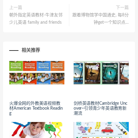
上一篇
下一篇
朝外指定英语教材-牛津友邻
跟着博物馆学中国通史, 每8分
少儿英语 family and friends
钟get一个知识点…
相关推荐
火爆全网的外教美语视频教
剑桥英语教材Cambridge Unc
材American Textbook Readin
over~引领青少年英语教育新
g
潮流