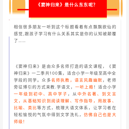
《窦神归来》是什么东东呢？
相信很多朋友一听到这个标题看着有点飘飘欲仙的
感觉,跟孩子学习有什么关系其实是你的认知被颠覆
了……
《窦神归来》是由众多名师打造的语文课程，《窦
神归来》一二季共100集，适合小学一年级至高中全
学段的同学。众多
名师执教，语言风趣幽默
，老师
旁征博引的方式来教.学语文，
一听上瘾
！适合小学
一年级到初中、高中学子
，从
中外名著、到文言
文，从基础知识到阅读理解、写作指导，用故事、
比喻、类比
等方式，梳理大语文体系，让学习者在
轻松愉悦的气氛中得到文学洗礼，
仿佛自己也是大
师级！