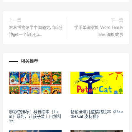
上一篇
下一篇
跟着博物馆学中国通史, 每8分
学乐单词家族 Word Family
钟get一个知识点…
Tales 词族故事
相关推荐
廖彩杏推荐！科普绘本《I a
畅销全球儿童情绪绘本《Pete
m》系列，让孩子爱上自然科
the Cat 皮特猫》
学！