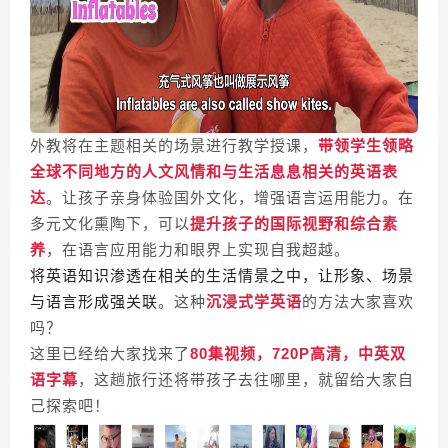
外教将在主题相关的场景进行教学授课，
带领学生领略
全球不同地方的人文风情和与生活息息相关的英语表
达
。让孩子亲身体验国外文化，增强语言运用能力。在
多元文化熏陶下，可以
提升孩子的国际视野和综合素
养
，在语言应用能力和眼界上实现自我超越。
将英语知识渗透在相关的生活情景之中，让形象、场景
与语言形成强关联
。这种
沉浸式学英语
的方法大家喜欢
吗？
这里已经给大家找来了
80集视频，720P高清，中英双
语字幕
，
这趟旅行还将带孩子去往哪里，就留给大家自
己探索吧！