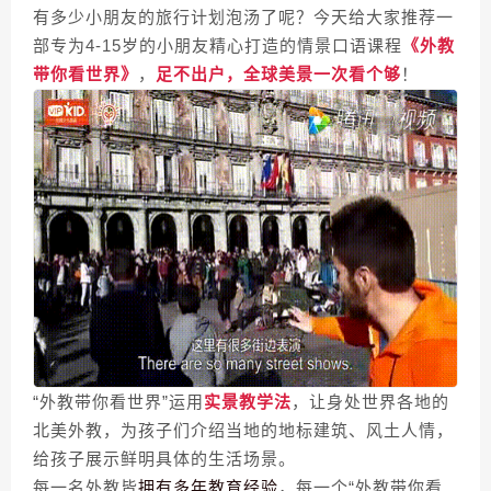
有多少小朋友的旅行计划泡汤了呢？今天给大家推荐一
部专为4-15岁的小朋友精心打造的情景口语课程
《外教
带你看世界》
，
足不出户，全球美景一次看个够
！
“外教带你看世界”运用
实景教学法
，让身处世界各地的
北美外教，为孩子们介绍当地的地标建筑、风土人情，
给孩子展示鲜明具体的生活场景。
每一名外教皆
拥有多年教育经验
，每一个“外教带你看