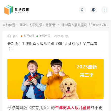
当前位置：
HiKid
影视动漫
最新版！牛津树真人版儿童剧《Biff and Chip》第三季来了！
>
>
joe
影视动漫
英语启蒙
2024-02-04
最新版！牛津树真人版儿童剧《Biff and Chip》第三季来
了！
号称美国版《家有儿女》的
牛津树真人版儿童剧
终于更