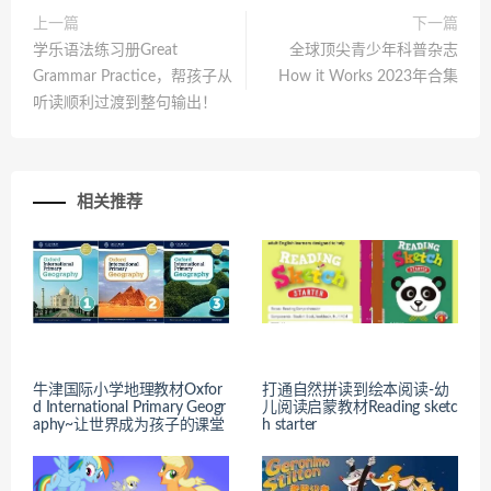
上一篇
下一篇
学乐语法练习册Great
全球顶尖青少年科普杂志
Grammar Practice，帮孩子从
How it Works 2023年合集
听读顺利过渡到整句输出！
相关推荐
牛津国际小学地理教材Oxfor
打通自然拼读到绘本阅读-幼
d International Primary Geogr
儿阅读启蒙教材Reading sketc
aphy~让世界成为孩子的课堂
h starter