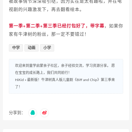
被故事情节深深吸引哒，因为实在是太有趣啦，并在电
视剧的兴趣激发下，再去翻看绘本。
第一季+第二季
+第三季
已经打包好了，带字幕
，如果你
家有牛津树的粉丝，那一定不要错过！
中学
动画
小学
欢迎来到童学启蒙亲子社区，亲子经验交流，学习资源分享。 愿
在宝宝的成长路上，我们共同前行！
HiKid
»
最新版！牛津树真人版儿童剧《Biff and Chip》第三季来
了！
分享到：