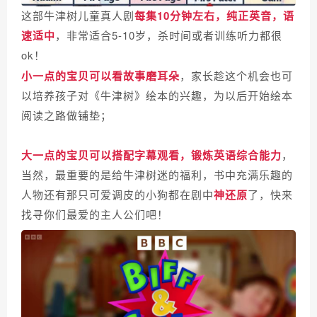
这部牛津树儿童真人剧
每集10分钟左右
，纯正英音，语
速适中
，非常适合5-10岁，杀时间或者训练听力都很
ok！
小一点的宝贝可以看故事磨耳朵
，家长趁这个机会也可
以培养孩子对《牛津树》绘本的兴趣，为以后开始绘本
阅读之路做铺垫；
大一点的宝贝可以搭配字幕观看，锻炼英语综合能力
，
当然，最重要的是给牛津树迷的福利，书中充满乐趣的
人物还有那只可爱调皮的小狗都在剧中
神还原
了，快来
找寻你们最爱的主人公们吧！