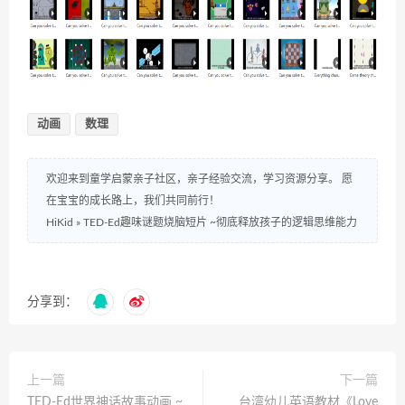
动画
数理
欢迎来到童学启蒙亲子社区，亲子经验交流，学习资源分享。 愿
在宝宝的成长路上，我们共同前行！
HiKid
»
TED-Ed趣味谜题烧脑短片 ~彻底释放孩子的逻辑思维能力
分享到：
上一篇
下一篇
TED-Ed世界神话故事动画 ~
台湾幼儿英语教材《Love