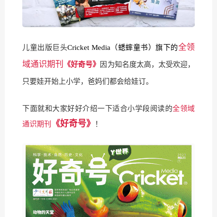
全领
儿童出版巨头
Cricket Media（蟋蟀童书）旗下的
域通识期刊
《好奇号》
因为知名度太高，太受欢迎，
只要娃开始上小学，爸妈们都会给娃订。
下面就和大家好好介绍一下适合小学段阅读的
全领域
《好奇号》
通识期刊
！