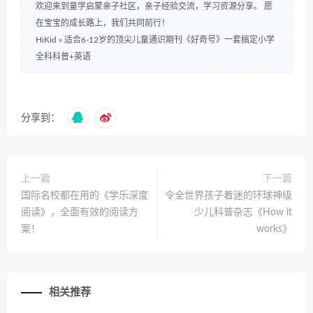
欢迎来到童学启蒙亲子社区，亲子经验交流，学习资源分享。 愿
在宝宝的成长路上，我们共同前行！
HiKid
»
适合6-12岁的顶尖儿童通识期刊《好奇号》一套搞定小学
全科科普+英语
分享到：
上一篇
下一篇
国际名校都在用的《学乐深度
令全世界孩子着迷的环球神级
阅读》，全面有效的阅读方
少儿科普杂志《How it
案！
works》
相关推荐