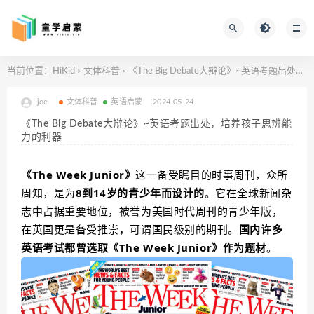
当前位置：
HiKid
文体科普
《The Big Debate大辩论》~英语考题出处，培养孩子思辨能力的利器
>
>
joe
文体科普
英语启蒙
2024-05-24
《The Big Debate大辩论》~英语考题出处，培养孩子思辨能
力的利器
《The Week Junior》
这一备受瞩目的时事周刊，众所
周知，是为
8到14岁的青少年而设计的
。它在全球新闻杂
志中占据重要地位，被誉为美国时代周刊的青少年版，
在英国更是备受推崇，可谓国民级别的期刊。
国内许多
英语考试都曾选取《The Week Junior》作为题材
。