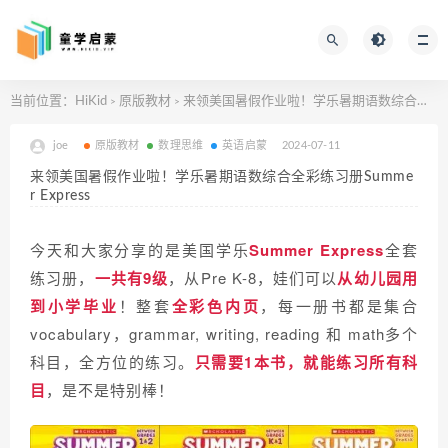
当前位置：
HiKid
原版教材
来领美国暑假作业啦！学乐暑期语数综合全彩练习册Summer Express
>
>
joe
原版教材
数理思维
英语启蒙
2024-07-11
来领美国暑假作业啦！学乐暑期语数综合全彩练习册Summe
r Express
今天和大家分享的
是美国学乐
Summer Express
全套
练习册，
一共有9级
，从Pre K-8，娃们可以
从幼儿园用
到小学毕业
！整套
全彩色内页
，
每一册书都是集合
vocabulary，grammar, writing, reading 和 math多个
科目，全方位的练习。
只需要1本书，就能练习所有科
目
，是不是特别棒！