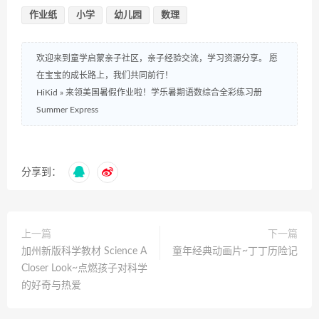
作业纸
小学
幼儿园
数理
欢迎来到童学启蒙亲子社区，亲子经验交流，学习资源分享。 愿
在宝宝的成长路上，我们共同前行！
HiKid
»
来领美国暑假作业啦！学乐暑期语数综合全彩练习册
Summer Express
分享到：
上一篇
下一篇
加州新版科学教材 Science A
童年经典动画片~丁丁历险记
Closer Look~点燃孩子对科学
的好奇与热爱