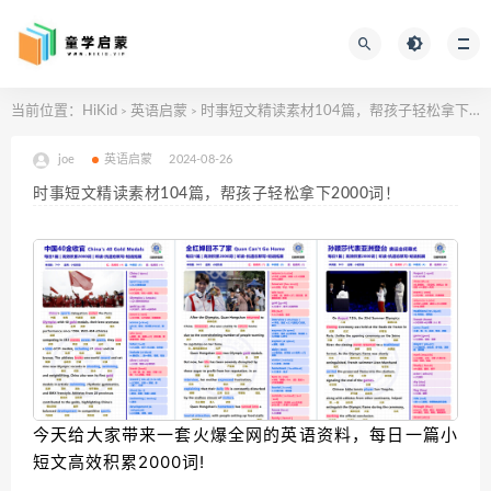
当前位置：
HiKid
英语启蒙
时事短文精读素材104篇，帮孩子轻松拿下2000词！
>
>
joe
英语启蒙
2024-08-26
时事短文精读素材104篇，帮孩子轻松拿下2000词！
今天给大家带来一套火爆全网的英语资料，
每日一篇小
短文高效积累2000词!