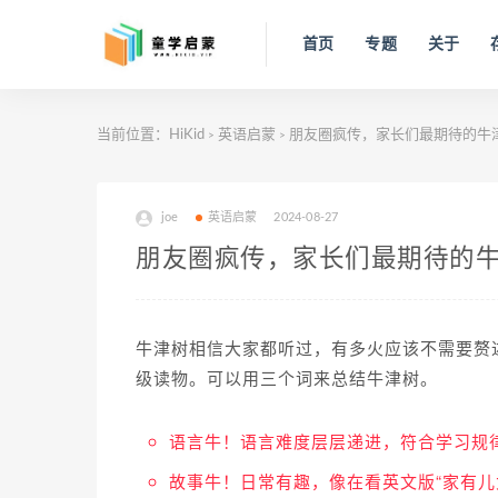
首页
专题
关于
当前位置：
HiKid
英语启蒙
朋友圈疯传，家长们最期待的牛津
>
>
joe
英语启蒙
2024-08-27
朋友圈疯传，家长们最期待的牛
牛津树相信大家都听过，有多火应该不需要赘
级读物。可以用三个词来总结牛津树。
语言牛！语言难度层层递进，符合学习规
故事牛！日常有趣，像在看英文版“家有儿