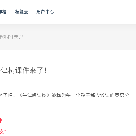
存档
标签云
用户中心
树课件​来了！
津树课件​来了！
述了吧。《牛津阅读树》被称为每一个孩子都应该读的英语分
律
女”