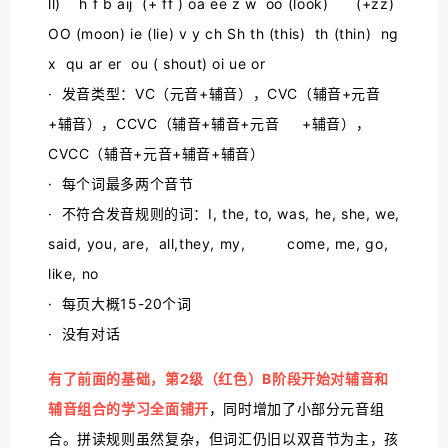
ll) h f b aij (+ ff ) oa ee z w oo (look) (+zz)
OO (moon) ie (lie) v y ch Sh th (this) th (thin) ng
x qu ar er ou ( shout) oi ue or
· 发音类型：VC（元音+辅音），CVC（辅音+元音
+辅音），CCVC（辅音+辅音+元音 +辅音），
CVCC（辅音+元音+辅音+辅音）
· 每个词最多两个音节
· 不符合发音规则的词：I, the, to, was, he, she, we,
said, you, are, all,they, my, come, me, go,
like, no
· 每页大概15-20个词
· 没有对话
有了前面的基础，第2级（红色）B阶段开始对辅音和
辅音组合的学习全面铺开
，同时增加了小部分元音组
合。拼读规则虽然复杂，但词汇仍旧以双音节为主，孩