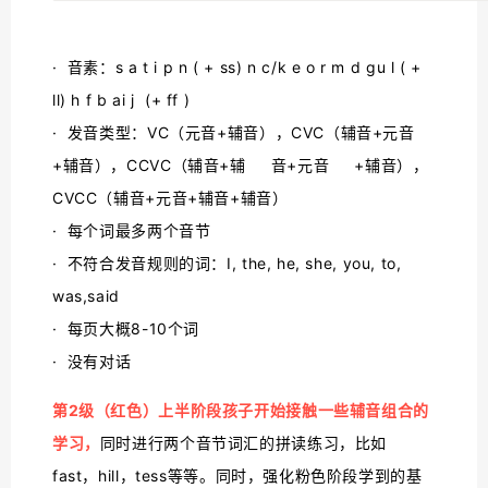
· 音素：s a t i p n ( + ss) n c/k e o r m d gu l ( +
ll) h f b ai j (+ ff )
· 发音类型：VC（元音+辅音），CVC（辅音+元音
+辅音），CCVC（辅音+辅 音+元音 +辅音），
CVCC（辅音+元音+辅音+辅音）
· 每个词最多两个音节
· 不符合发音规则的词：I, the, he, she, you, to,
was,said
· 每页大概8-10个词
· 没有对话
第2级（红色）上半阶段孩子开始接触一些辅音组合的
学习，
同时进行两个音节词汇的拼读练习，比如
fast，hill，tess等等。同时，强化粉色阶段学到的基