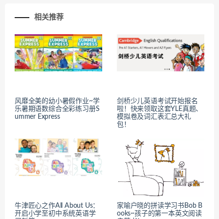
相关推荐
风靡全美的幼小暑假作业~学
剑桥少儿英语考试开始报名
乐暑期语数综合全彩练习册S
啦！快来领取这套YLE真题、
ummer Express
模拟卷及词汇表汇总大礼
包！
牛津匠心之作All About Us：
家喻户晓的拼读学习书Bob B
开启小学至初中系统英语学
ooks~孩子的第一本英文阅读