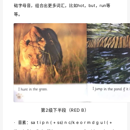
础字母音，组合出更多词汇，比如hot，but，run等
等。
第2级下半段（RED B）
· 音素：sa t i p n ( + ss) n c/k e o r m d g u l ( +