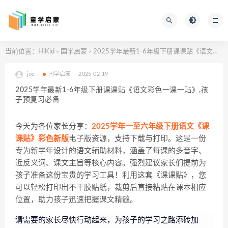
当前位置：
HiKid
国学启蒙
2025学年最新1-6年级下册课课贴《语文彩色一课一贴》,孩子预复习必备
>
>
joe
国学启蒙
2025-02-19
2025学年最新1-6年级下册课课贴《语文彩色一课一贴》,孩
子预复习必备
今天为各位家长分享：
2025学年一至六年级下册语文《课
课贴》彩色新版
电子版资源，支持下载与打印。这是一份
专为新学年设计的语文辅助材料，涵盖了每课的多音字、
近反义词、课文主旨等核心内容。强烈建议家长们提前为
孩子准备这份宝贵的学习工具！利用这套《课课贴》，您
可以轻松打印出不干胶贴纸，裁剪后直接粘贴在课本相应
位置，助力孩子迅速把握课文精髓。
请需要的家长尽快行动起来，为孩子的学习之路添砖加