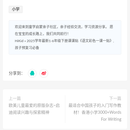
小学
欢迎来到童学启蒙亲子社区，亲子经验交流，学习资源分享。 愿
在宝宝的成长路上，我们共同前行！
HiKid
»
2025学年最新1-6年级下册课课贴《语文彩色一课一贴》,
孩子预复习必备
分享到：
上一篇
下一篇
欧美儿童最爱的原版杂志~启
最适合中国孩子的入门写作教
迪阅读兴趣与探索精神
材！香港小学3000+Words
For Writing