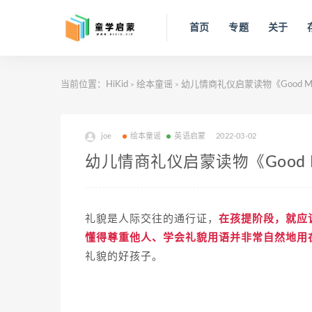
首页
专题
关于
当前位置：
HiKid
绘本童谣
幼儿情商礼仪启蒙读物《Good Ma
>
>
joe
绘本童谣
英语启蒙
2022-03-02
幼儿情商礼仪启蒙读物《Good M
礼貌是人际交往的通行证，
在孩提阶段，就应
懂得尊重他人、学会礼貌用语并非常自然地用
礼貌的好孩子。