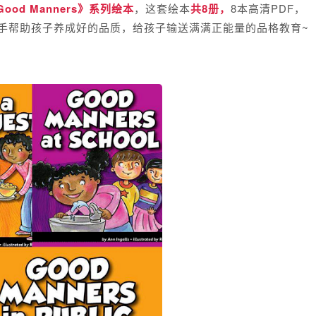
Good Manners》系列绘本
，
这套绘本
共8册，
8本高清PDF，
手帮助孩子养成好的品质，
给孩子
输送满满正能量的品格教育~