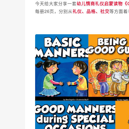
今天给大家分享一套
幼儿情商礼仪启蒙读物《
每册26页，分别从
礼仪、品格、社交
等方面着