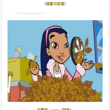
（储蓄与财富）