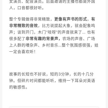
女演员、配音演员。后面邀请的主播也都是外国
人，口音都很好听。
整个专辑做得非常精致，
更像有声书的形式
，
有
非常精致的音效
，比方说提起大象，就会配象鸣
声；谈到开门，木门“吱呀”的声音就来了… 也有
很多配了
非常有趣的背景声，
农场的声音、广场
上人群的嘈杂声、乡村音乐…整个氛围感很强，娃
一定会喜欢听！
故事的长短也不好说，短的3分钟，长的十几分
钟。但碎片时间都能听听，维持一下耳朵对英语
的敏感性。