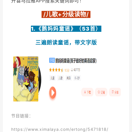
开喜马拉雅APP搜索关键词即可！
8. RAZ系列
/儿歌+分级读物/
9. 海尼曼系列
1.《鹅妈妈童谣》（53首）
10. 红火箭系列
三遍朗读童谣，带文字版
动画原声+桥梁书：
1.
Peppa Pig
2.
Bat and Friends
3.
Maisy Mouse
4.
Disney English Original Movie Story
5.《英语童话故事99篇》
节目链接：
6.
Nate the Great
https://www.ximalaya.com/ertong/5471818/