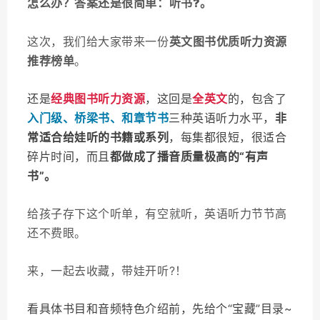
怎么办？答案还是很简单：听书
?。
这次，我们给大家带来一份
英文
图书优质听力资源
推荐榜单
。
还是
经典图书听力资源
，这回是
全英文
的
，包含了
入门级、桥梁书、和章节书
三种英语听力水平，
非
常适合给娃听的书籍或系列
，每集都很短，很适合
碎片时间，而且
都做成了播音质量极高的“有声
书”。
给孩子存下这个听单，有空就听，英语听力节节高
还不费眼。
来，一起去收藏，带娃开听
?
！
看具体书目和音频特色介绍前，先给个“宝藏”目录~