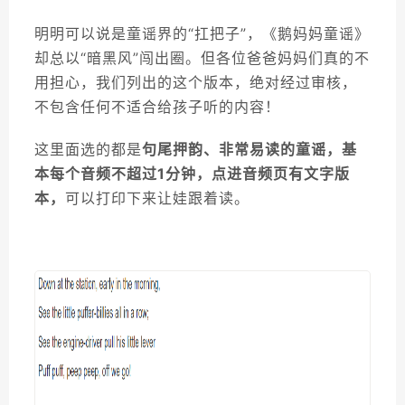
7.
Fly Guy and Buzz
明明可以说是童谣界的“扛把子”，《鹅妈妈童谣》
却总以“暗黑风”闯出圈。但各位爸爸妈妈们真的不
8.
Mercy Watson
用担心，我们列出的这个版本，绝对经过审核，
不包含任何不适合给孩子听的内容！
9.
Peter Rabbit Tales
这里面选的都是
句尾押韵、
非常易读的童谣，基
10.
Frog and Toad
本每个音频不超过1分钟，
点进音频页有文字版
本，
可以打印下来让娃跟着读。
章节书：
1.
Around the World in Eighty Days
2.
Who Was
3.
How To Train Your Dragon
4.
Ali
ce’s adventure in wonderland
5.
The Secret Garden
6.
Anne of Green Gables