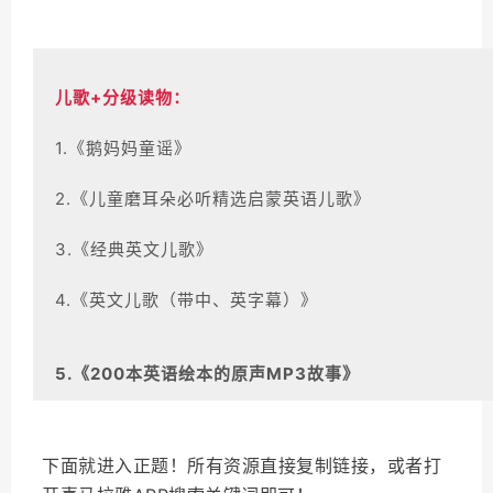
儿歌+分级读物：
1.《鹅妈妈童谣》
2.《儿童磨耳朵必听精选启蒙英语儿歌》
3.《经典英文儿歌》
4.
《英文儿歌（
带中、英字幕）》
5.
《200本英语绘本的原声MP3故事》
6.
《听绘本 | 100本英文原版绘本启蒙》
下面就进入正题！所有资源直接复制链接，或者打
7.《最新最经典英文儿歌：宝贝磨耳朵》