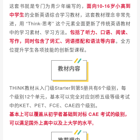
这套书就是专门为青少年编写的，
面向
10-16岁
小高到
中学生
的全新英语综合学习教材，这套教材理念非常先
进，用 “Think-思考” 这个元素全面更新了传统英语教材
中的学习素材、学习方法。
包括了
听力、口语、阅读、
写作，同时包含了词汇、词语搭配和语法等
内容
。全方
位提升学生各项技能的创新型课程。
教材内容
THiNK教材从入门级Starter到第5册共有6个级别，每
个级别12个单元，基本可以完全对应剑桥五级等级考试
中的KET、PET、FCE、CAE四个级别。
基本上可以覆盖从初学者基础到对标 CAE 考试的级别，
可以满足国外上高中以及上大学的水平
。