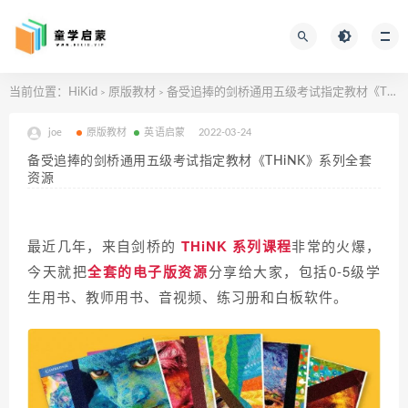
当前位置：
HiKid
原版教材
备受追捧的剑桥通用五级考试指定教材《THiNK》系列全套资源
>
>
joe
原版教材
英语启蒙
2022-03-24
备受追捧的剑桥通用五级考试指定教材《THiNK》系列全套
资源
最近几年，来自剑桥的
THiNK 系列课程
非常的火爆，
今天就把
全套的电子版资源
分享给大家，包括0-5级学
生用书、教师用书、音视频、练习册和白板软件。