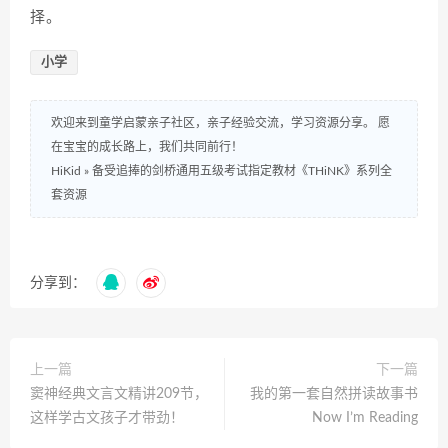
择。
小学
欢迎来到童学启蒙亲子社区，亲子经验交流，学习资源分享。 愿
在宝宝的成长路上，我们共同前行！
HiKid
»
备受追捧的剑桥通用五级考试指定教材《THiNK》系列全
套资源
分享到：
上一篇
下一篇
窦神经典文言文精讲209节，
我的第一套自然拼读故事书
这样学古文孩子才带劲！
Now I’m Reading