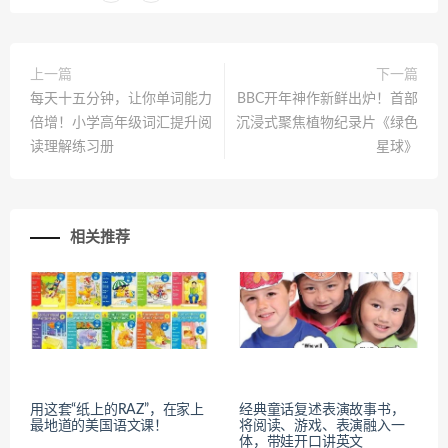
上一篇
下一篇
每天十五分钟，让你单词能力
BBC开年神作新鲜出炉！首部
倍增！小学高年级词汇提升阅
沉浸式聚焦植物纪录片《绿色
读理解练习册
星球》
相关推荐
用这套“纸上的RAZ”，在家上
经典童话复述表演故事书，
最地道的美国语文课！
将阅读、游戏、表演融入一
体，带娃开口讲英文