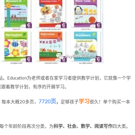
站。
Education
为老师或者在家学习者提供
教学计划
，它就像一个学
以跟着教学计划，有序的开展学习。
7720页
学习
源，每本大概20多页，
，
足够孩子
很久！单个购买一本
每个年龄阶段再次分类，为
科学、社会、数学、阅读写作
四大类。