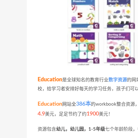
Education
是全球知名的教育行业
数字资源
的网
校，给学习者安排好每天的学习任务，孩子们可
Education
386本
网站全
的workbook整合资
4.9
1900
美元，足足节约了约
美元！
资源包含
幼儿，幼儿园，1-5年级
七个年龄阶段，