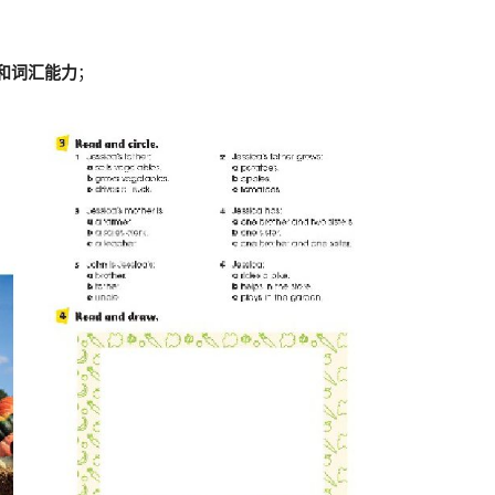
和词汇能力
；