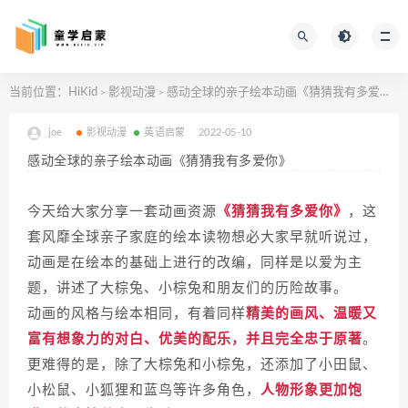
当前位置：
HiKid
影视动漫
感动全球的亲子绘本动画《猜猜我有多爱你》
>
>
joe
影视动漫
英语启蒙
2022-05-10
感动全球的亲子绘本动画《猜猜我有多爱你》
今天给大家分享一套动画资源
《猜猜我有多爱你》
，这
套
想必大家早就听说过，
风靡全球亲子家庭的绘本读物
动画是在绘本的基础上进行的改编，同样是以爱为主
题，讲述了大棕兔、小棕兔和朋友们的历险故事。
动画的风格与绘本相同，有着同样
精美的画风、温暖又
富有想象力的对白、优美的配乐，并且完全忠于原著
。
更难得的是，除了大棕兔和小棕兔，还添加了小田鼠、
小松鼠、小狐狸和蓝鸟等许多角色，
人物形象更加饱