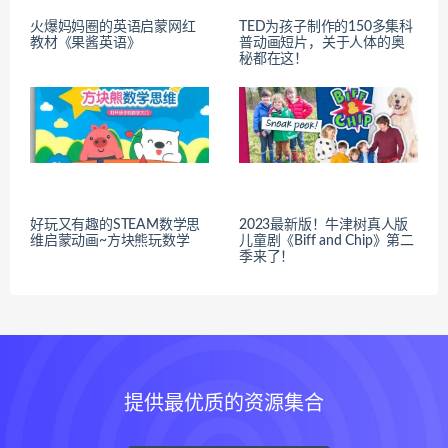
火爆妈妈圈的英语启蒙网红
TED为孩子制作的150多集科
教材《果酱英语》
普动画短片，关于人体的奥
秘都在这！
好玩又有趣的STEAM数学思
2023最新版！牛津树真人版
维启蒙动画~方块熊玩数学
儿童剧《Biff and Chip》第二
季来了！
提供最优质的资源集合