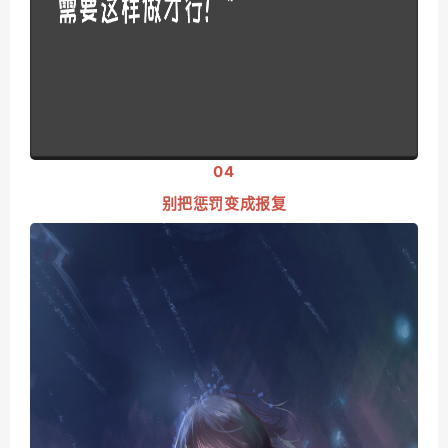
04
别把惩罚变成报
复