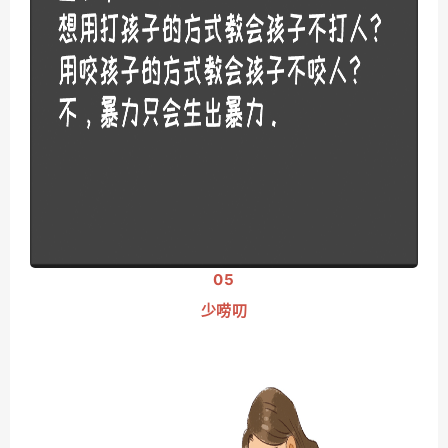
05
少唠叨