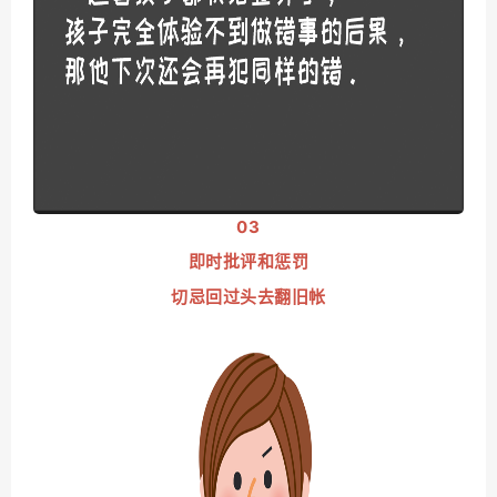
03
即时批评和惩罚
切忌回过头去翻旧帐