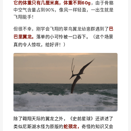
它的体重只有几厘米高，体重不到60g
，由于骨骼
中空气含量占到90%，像风一样轻盈，一出生就是
飞翔能手！
但很不幸，刚学会飞翔的翠鸟翼龙幼崽群遇到了
巴
巴里翼龙。
落单的小可怜被一口吞下。
（这个场景
真的令人惊叹，给好评！）
除了翱翔天际的翼龙之外，《史前星球》还讲述了
类似尼斯湖水怪为原版的
蛇颈龙，
奇怪的知识又会