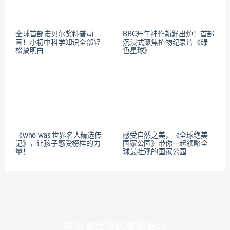
全球首部诺贝尔奖科普动
BBC开年神作新鲜出炉！首部
画！小初中科学知识全部轻
沉浸式聚焦植物纪录片《绿
松搞明白
色星球》
《who was 世界名人精选传
感受自然之美，《全球绝美
记》，让孩子感受榜样的力
国家公园》带你一起领略全
量！
球最壮观的国家公园
提供最优质的资源集合