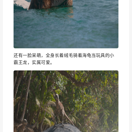
还有一脸呆萌，全身长着绒毛骑着海龟当玩具的小
霸王龙，实属可爱。