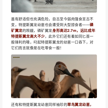
虽有舒适但也充满危险，自古至今弱肉强食亘古不
变，
特提斯翼龙
幼崽也会遭受到大型掠食者——
磷
矿翼龙
的觊觎，磷矿翼龙
身形高达2.7m，远比成年
特提斯翼龙高大不少
，此外它们还有着如同匕首一
般锋利的喙，叼起特提斯翼龙的幼崽一口吞下，对
它们而言就像是在吃零食一般！
还有和特提斯翼龙幼崽同样袖珍的
翠鸟翼龙幼崽，