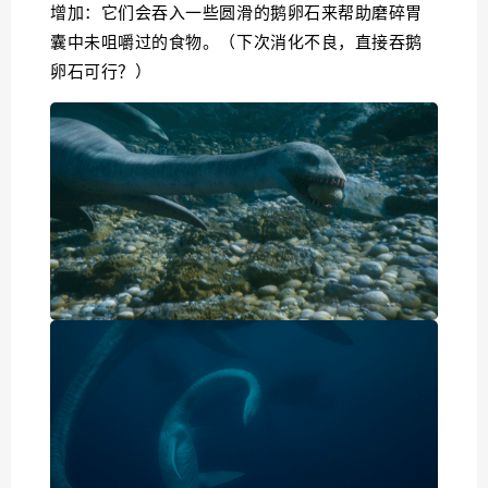
增加：它们会吞入一些圆滑的鹅卵石来帮助磨碎胃
囊中未咀嚼过的食物。（下次消化不良，直接吞鹅
卵石可行？）