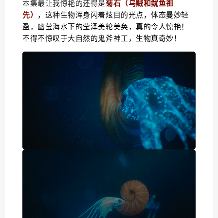
本集最让我惊艳的还得是
菊石（乌贼和鱿鱼祖
先）
，这种生物浑身闪着炫目的光点，体态
曼妙轻
盈，幽莹海水下的莹泽美轮美奂，真的令人惊艳！
不得不惊叹于大自然的鬼斧神工，生物真奇妙！