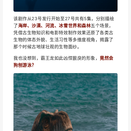
该剧作从23号发行开始至27号共有5集，分别描绘
了
海岸、沙漠、河流、冰雪世界和森林
五个场景，
凭借古生物知识和电影特效制作效果还原了各类古
生物的体态外貌、生活习性等多维度视角，揭露了
那个时候古地球壮观的生物面纱。
我也没想到，霸王龙如此凶悍狠戾的形象，
竟然会
狗刨游泳？