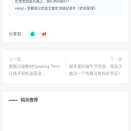
在宝宝的成长路上，我们共同前行！
HiKid
»
豆瓣高分恐龙主题史诗级纪录片《史前星球》
分享到：
上一篇
下一篇
原版口语教材Speaking Time-
超丰富的端午节资源，陪孩子
让孩子轻松说英语
度过一个有趣又有料的节日！
相关推荐