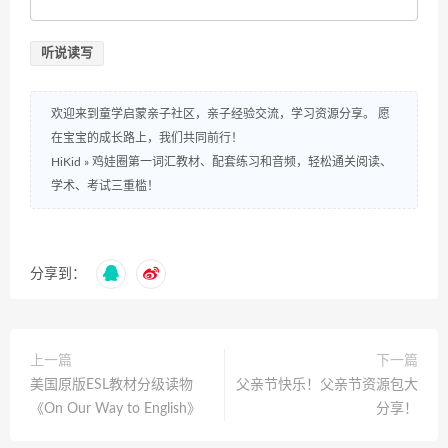
听说读写
欢迎来到童学启蒙亲子社区，亲子经验交流，学习资源分享。 愿
在宝宝的成长路上，我们共同前行！
HiKid
»
鸡娃圈第一词汇教材、配套练习和音频，轻松通关阅读、
学术、考试三重槛！
分享到：
上一篇
下一篇
美国原版ESL教材分级读物
父亲节快乐！父亲节资源包大
《On Our Way to English》
分享！