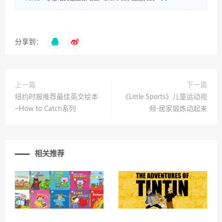
分享到：
上一篇
下一篇
纽约时报推荐最佳英文绘本
《Little Sports》儿童运动视
~How to Catch系列
频-居家锻炼动起来
相关推荐