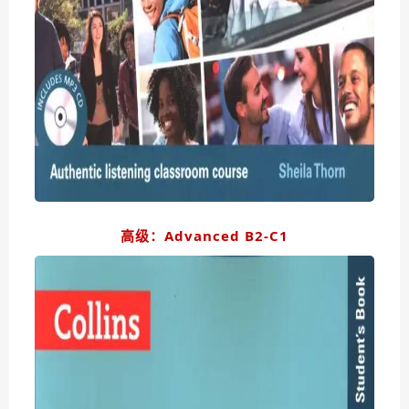
高级：Advanced B2-C1