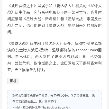
《波巴费特之书》是属于和《曼达洛人》相关的《星球大
战》衍生作品，它与系列电影处于同一架空世界，背景时
间应该是《星球大战：新希望》和《星球大战：帝国反击
战》之间，也可能是到《星球大战：绝地归来》的那段时
间。
《星球大战》衍生剧《曼达洛人》番外，特穆拉·莫里森饰
演的赏金猎人波巴·费特、温明娜饰演的Fennec Shand回
归。贾巴死后，两人掌控了塔图因的犯罪世界，形势复
杂，处处危机。致命饭局之上，波巴深知天下熙熙皆为利
来，天下攘攘皆为利往。
影视
欢迎来到童学启蒙亲子社区，亲子经验交流，学习资源分享。 愿
在宝宝的成长路上，我们共同前行！
HiKid
»
波巴·费特之书 The Book of Boba Fett