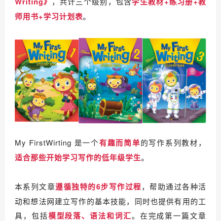
Writing》
，共计三个级别，包含
学生
教材+练习册+教
师用书+学习计划表
。
My FirstWirting 是一个
有趣而简单
的写作系列教材，
适合那些开始学习写作的低年级学生
。
本系列文章
遵循独特的6步写作过程
，帮助通过各种活
动和想法网建立写作的基本技能，同时也提供有用的工
具，包括
模型段落、语法和词汇
。
在完成第一篇文章