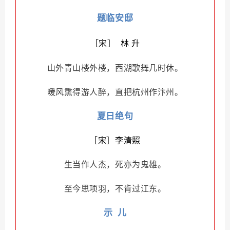
题临安邸
［宋］ 林 升
山外青山楼外楼，西湖歌舞几时休。
暖风熏得游人醉，直把杭州作汴州。
夏日绝句
［宋］李清照
生当作人杰，死亦为鬼雄。
至今思项羽，不肯过江东。
示 儿