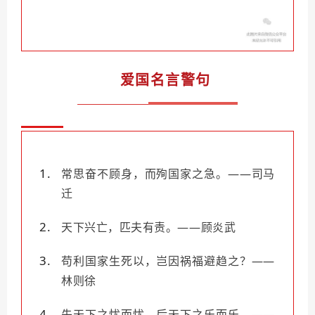
爱国名言警句
常思奋不顾身，而殉国家之急。——司马
迁
天下兴亡，匹夫有责。——顾炎武
苟利国家生死以，岂因祸福避趋之？——
林则徐
先天下之忧而忧，后天下之乐而乐。——