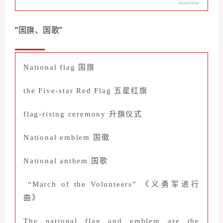
“国旗、国歌”
National flag
国旗
the Five-star Red Flag 五星红旗
flag-rising ceremony
升旗仪式
National emblem
国徽
National anthem
国歌
“March of the Volunteers”
《义勇军进行
曲》
The national flag and emblem are the