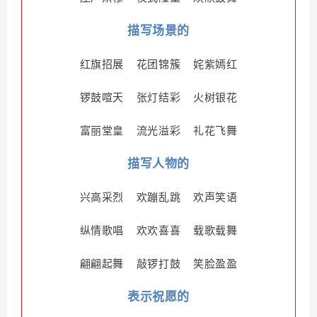
描写场景的
红旗招展 花团锦簇 姹紫嫣红
锣鼓喧天 张灯结彩 火树银花
富丽堂皇 流光溢彩 礼花飞舞
描写人物的
兴高采烈 欢蹦乱跳 欢声笑语
纵情歌唱 欢欢喜喜 载歌载舞
翩翩起舞 敲锣打鼓 笑脸盈盈
表示祝愿的