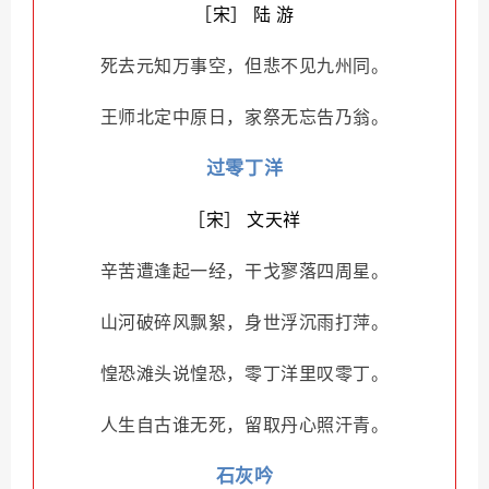
［宋］ 陆 游
死去元知万事空，但悲不见九州同。
王师北定中原日，家祭无忘告乃翁。
过零丁洋
［宋］ 文天祥
辛苦遭逢起一经，干戈寥落四周星。
山河破碎风飘絮，身世浮沉雨打萍。
惶恐滩头说惶恐，零丁洋里叹零丁。
人生自古谁无死，留取丹心照汗青。
石灰吟