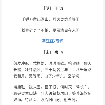
［明］ 于 谦
千锤万凿出深山，烈火焚烧若等闲。
粉骨碎身全不怕，要留清白在人间。
满江红·写怀
［宋］ 岳 飞
怒发冲冠，凭栏处、潇潇雨歇。抬望眼，仰天
长啸，壮怀激烈。三十功名尘与土，八千里路
云和月。莫等闲，白了少年头，空悲切！
靖康耻，犹未雪。臣子恨，何时灭！驾长车，
踏破贺兰山缺。壮志饥餐胡虏肉，笑谈渴饮匈
奴血。待从头、收拾旧山河，朝天阙。