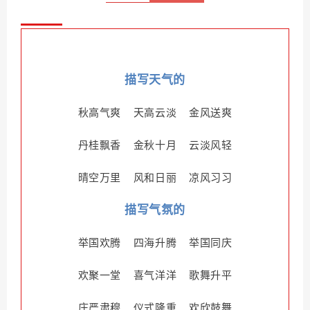
描写天气的
秋高气爽 天高云淡 金风送爽
丹桂飘香 金秋十月 云淡风轻
晴空万里 风和日丽 凉风习习
描写气氛的
举国欢腾 四海升腾 举国同庆
欢聚一堂 喜气洋洋 歌舞升平
庄严肃穆 仪式隆重 欢欣鼓舞