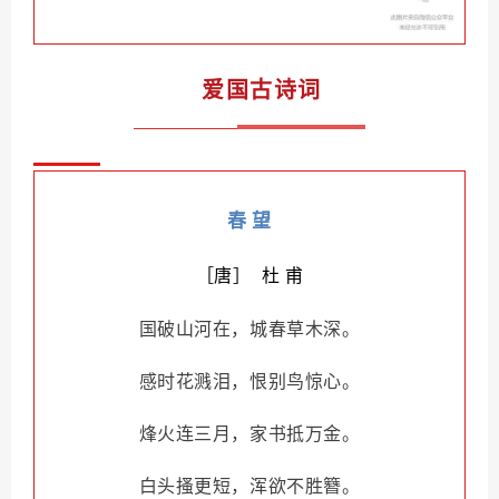
爱国古诗词
春 望
［唐］ 杜 甫
国破山河在，城春草木深。
感时花溅泪，恨别鸟惊心。
烽火连三月，家书抵万金。
白头搔更短，浑欲不胜簪。