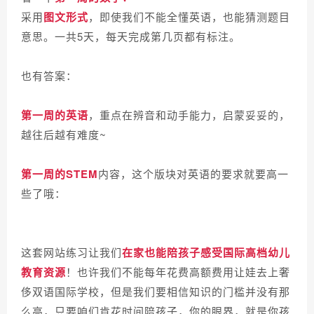
采用
图文形式
，即使我们不能全懂英语，也能猜测题目
意思。
一共5天，每天完成第几页都有标注。
也有答案：
第一周的英语
，重点在辨音和动手能力，启蒙妥妥的，
越往后越有难度~
第一周的STEM
内容，这个版块对英语的要求就要高一
些了哦：
这套网站练习让我们
在家也能陪孩子感受国际高档幼儿
教育资源
！也许我们不能每年花费高额费用让娃去上奢
侈双语国际学校，但是我们要相信知识的门槛并没有那
么高，只要咱们肯花时间陪孩子，你的眼界，就是你孩