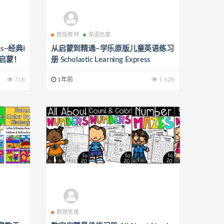
原版教材
英语启蒙
ies~经典I
从启蒙到精通~学乐原版儿童英语练习
启蒙！
册 Scholastic Learning Express
718
1年前
1.62K
数理思维