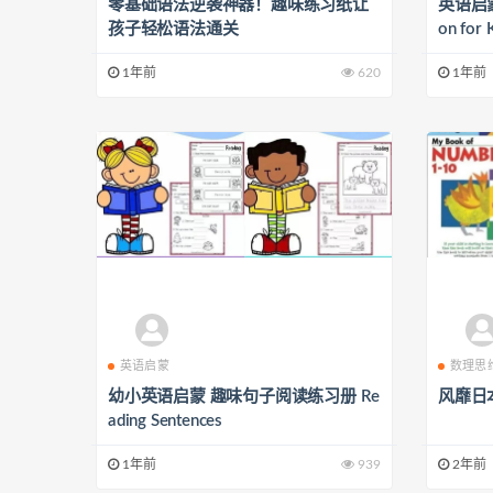
零基础语法逆袭神器！趣味练习纸让
英语启蒙神
孩子轻松语法通关
on f
同龄人
1年前
620
1年前
英语启蒙
数理思
幼小英语启蒙 趣味句子阅读练习册 Re
风靡日
ading Sentences
1年前
939
2年前