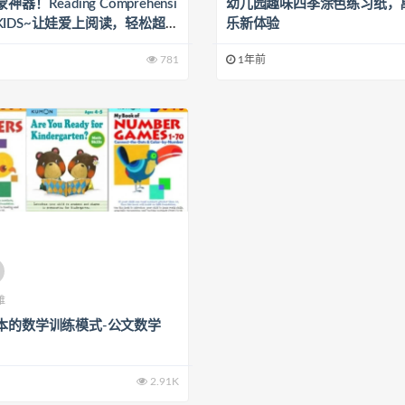
器！Reading Comprehensi
幼儿园趣味四季涂色练习纸，
or KIDS~让娃爱上阅读，轻松超越
乐新体验
！
781
1年前
维
本的数学训练模式-公文数学
2.91K