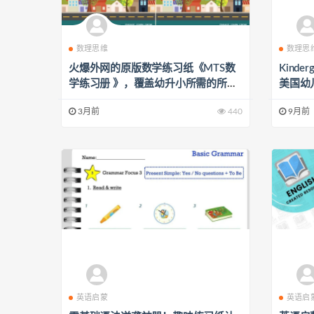
数理思维
数理思
火爆外网的原版数学练习纸《MTS数
Kinderg
学练习册 》，覆盖幼升小所需的所有
美国幼
知识！
习游戏
3月前
440
9月前
英语启蒙
英语启