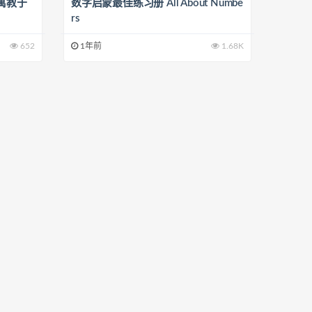
寓教于
数字启蒙最佳练习册 All About Numbe
rs
652
1年前
1.68K