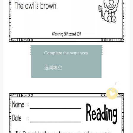
Complete the sentences
选词填空