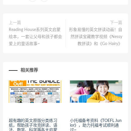
上一篇
下一篇
Reading House系列英文启蒙
形象易懂的英文拼读动画！自
绘本，一套让父母和孩子都会
然拼读宝藏教学视频《Nessy
爱上的童话故事~
教拼读》和《Go Hairy》
相关推荐
超有趣的英文原版分类练习
小托福备考资料《TOEFL Jun
纸，帮助孩子攻克拼读、语
ior》，助力托福考试顺利通
法、数学、科学等各大启蒙
过~