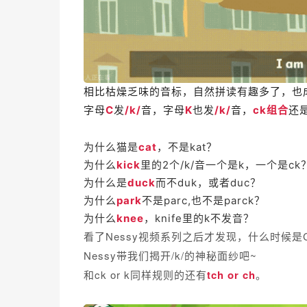
相比枯燥乏味的音标，自然拼读有趣多了，也
字母
C
发
/k/
音，字母
K
也发
/k/
音
，
ck组合
还
为什么猫是
cat
，不是kat？
为什么
kick
里的2个/k/音一个是k，一个是ck
为什么是
duck
而不duk，或者duc？
为什么
park
不是parc,也不是parck？
为什么
knee
，knife里的k不发音？
看了Nessy视频系列之后才发现，什么时候
Nessy带我们揭开/k/的神秘面纱吧~
和ck or k同样规则的还有
tch or ch
。