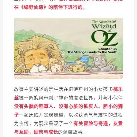
在《绿野仙踪》的陪伴下进行的
。
故事主要讲述的是生活在堪萨斯州的小女孩多
桃乐
被一阵旋风带到了神奇的魔法世界，并与小伙伴
丝
没有头脑的稻草人、没有心脏的铁皮人、胆小的狮
子
一起历险并实现愿望，以收获勇气与友情的过程
为主线，为观众呈现了一个
有关冒险与奇遇，友爱
与互助，励志与成长
的温馨故事。