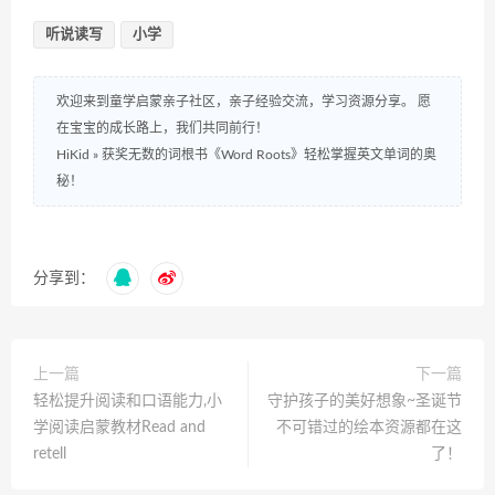
听说读写
小学
欢迎来到童学启蒙亲子社区，亲子经验交流，学习资源分享。 愿
在宝宝的成长路上，我们共同前行！
HiKid
»
获奖无数的词根书《Word Roots》轻松掌握英文单词的奥
秘！
分享到：
上一篇
下一篇
轻松提升阅读和口语能力,小
守护孩子的美好想象~圣诞节
学阅读启蒙教材Read and
不可错过的绘本资源都在这
retell
了！