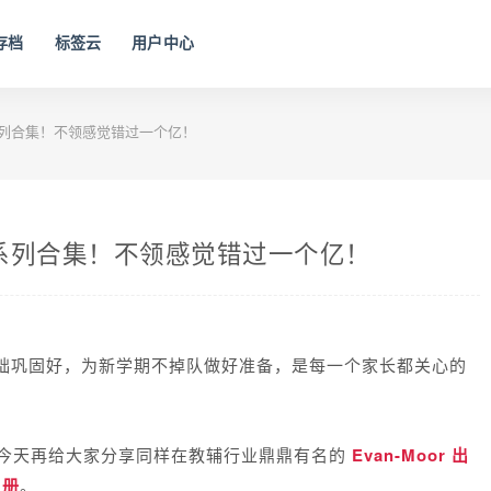
存档
标签云
用户中心
系列合集！不领感觉错过一个亿！
全系列合集！不领感觉错过一个亿！
础巩固好，为新学期不掉队做好准备，是每一个家长都关心的
，今天再给大家分享同样在教辅行业鼎鼎有名的
Evan-Moor 出
习册
。