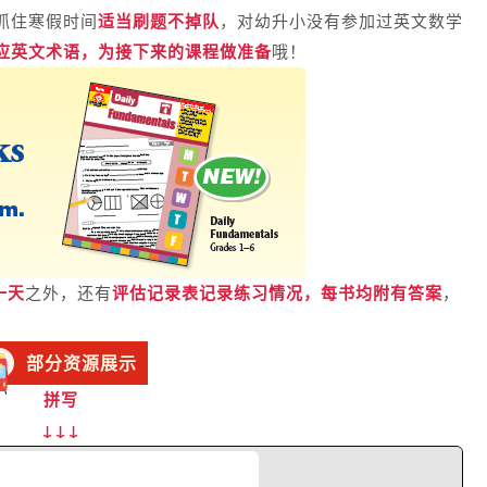
抓住寒假时间
适当刷题不掉队
，
对幼升小没有参加过英文数学
应英文术语，为接下来的课程做准备
哦！
一天
之外，还有
评估记录表记录练习情况，每书均附有答案
，
部分资源展示
拼写
↓
↓
↓