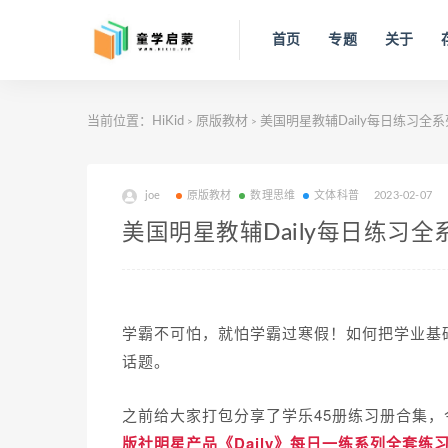
首页
专题
关于
当前位置：
HiKid
原版教材
美国明星教辅Daily每日练习全
>
>
joe
原版教材
数理思维
文体科普
2023-02-07
美国明星教辅Daily每日练习
学霸不可怕，就怕学霸过寒假！
如何把学业基
话题。
之前给大家打包分享了学乐45册练习册合集
版社明星产品
《Daily》每日一练系列全套
练