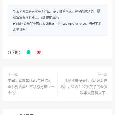
欢迎来到童学启蒙亲子社区，亲子经验交流，学习资源分享。 愿
在宝宝的成长路上，我们共同前行！
HiKid
»
原版非虚构阅读挑战练习册Reading Challenge，刷完学术
水平狂飙！
分享到：
上一篇
下一篇
美国明星教辅Daily每日练习
儿童科普纪录片《萌眼看世
全系列合集！不领感觉错过一
界》，适合4-12岁孩子的全脑
个亿！
科学大百科来了~